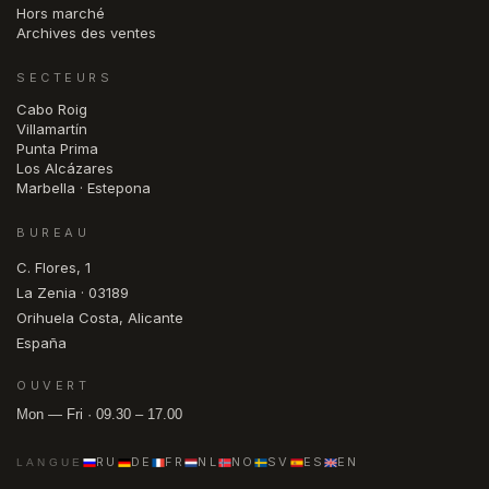
Hors marché
Archives des ventes
SECTEURS
Cabo Roig
Villamartín
Punta Prima
Los Alcázares
Marbella · Estepona
BUREAU
C. Flores, 1
La Zenia · 03189
Orihuela Costa, Alicante
España
OUVERT
Mon — Fri · 09.30 – 17.00
RU
DE
FR
NL
NO
SV
ES
EN
LANGUE