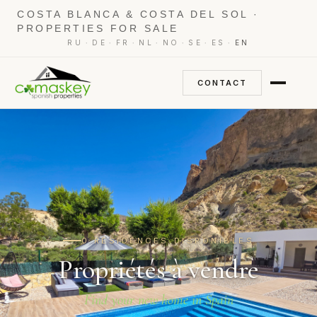
COSTA BLANCA & COSTA DEL SOL ·
PROPERTIES FOR SALE
·
·
·
·
·
·
·
RU
DE
FR
NL
NO
SE
ES
EN
CONTACT
0 RÉSIDENCES DISPONIBLES
Propriétés à vendre
Find your new home in Spain