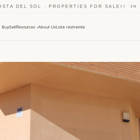
OSTA DEL SOL · PROPERTIES FOR SALE
·
ES
EN
Buy
Sell
About Us
Liste restreinte
Resources
▾