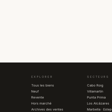
EXPLORER
SECTEURS
Tous les biens
Cabo Roig
Neuf
Villamartín
Revente
Punta Prima
Hors marché
Los Alcázares
Archives des ventes
Marbella · Este