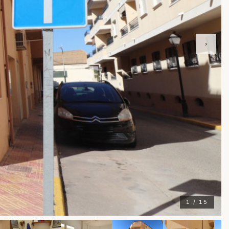
›
1 / 15