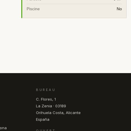
Piscine
No
BUREAU
C. Flores, 1
La Zenia · 03189
Orihuela Costa, Alicante
España
pona
OUVERT