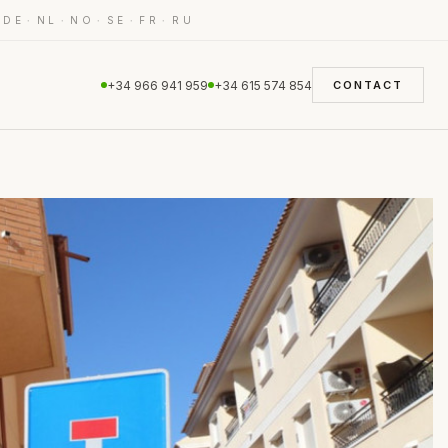
·
·
·
·
·
·
DE
NL
NO
SE
FR
RU
+34 966 941 959
+34 615 574 854
CONTACT