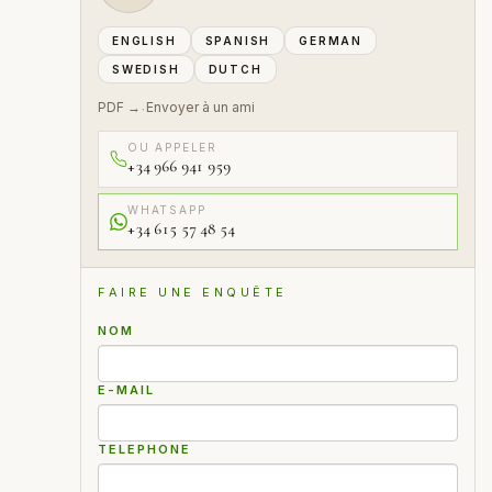
ENGLISH
SPANISH
GERMAN
SWEDISH
DUTCH
PDF →
Envoyer à un ami
·
OU APPELER
+34 966 941 959
WHATSAPP
+34 615 57 48 54
FAIRE UNE ENQUÊTE
NOM
E-MAIL
TELEPHONE